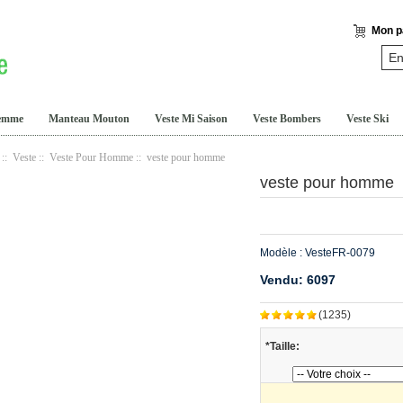
Mon p
Femme
Manteau Mouton
Veste Mi Saison
Veste Bombers
Veste Ski
::
Veste
::
Veste Pour Homme
:: veste pour homme
veste pour homme
Modèle : VesteFR-0079
Vendu:
6097
(1235)
*Taille: