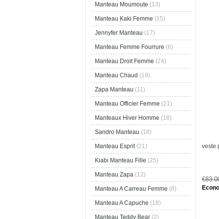
Manteau Moumoute
(13)
Manteau Kaki Femme
(15)
Jennyfer Manteau
(17)
Manteau Femme Fourrure
(6)
Manteau Droit Femme
(24)
Manteau Chaud
(19)
Zapa Manteau
(11)
Manteau Officier Femme
(21)
Manteaux Hiver Homme
(18)
Sandro Manteau
(18)
veste
Manteau Esprit
(21)
Kiabi Manteau Fille
(25)
Manteau Zapa
(12)
€83.
Econo
Manteau A Carreau Femme
(8)
Manteau A Capuche
(18)
Manteau Teddy Bear
(2)