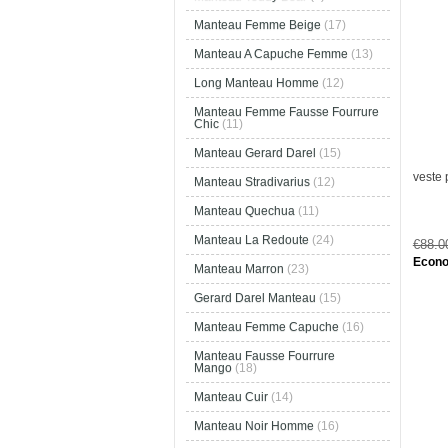
Manteau Femme Beige
(17)
Manteau A Capuche Femme
(13)
Long Manteau Homme
(12)
Manteau Femme Fausse Fourrure
Chic
(11)
Manteau Gerard Darel
(15)
veste
Manteau Stradivarius
(12)
Manteau Quechua
(11)
Manteau La Redoute
(24)
€88.
Econo
Manteau Marron
(23)
Gerard Darel Manteau
(15)
Manteau Femme Capuche
(16)
Manteau Fausse Fourrure
Mango
(18)
Manteau Cuir
(14)
Manteau Noir Homme
(16)