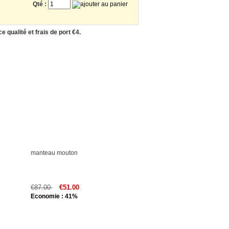
Qté :
 qualité et frais de port €4.
manteau mouton
€87.00
€51.00
Economie : 41%