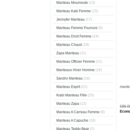
Manteau Moumoute
(13)
Manteau Kaki Femme
(15)
Jennyfer Manteau
(17)
Manteau Femme Fourrure
(6)
Manteau Droit Femme
(24)
Manteau Chaud
(19)
Zapa Manteau
(11)
Manteau Officier Femme
(21)
Manteaux Hiver Homme
(18)
Sandro Manteau
(18)
mante
Manteau Esprit
(21)
Kiabi Manteau Fille
(25)
Manteau Zapa
(12)
€88.
Econo
Manteau A Carreau Femme
(8)
Manteau A Capuche
(18)
Manteau Teddy Bear
(2)