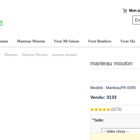
Mon p
Femme
Manteau Mouton
Veste Mi Saison
Veste Bombers
Veste Ski
::
Manteau
::
Manteau Mouton
:: manteau mouton
manteau mouton
Modèle : ManteauFR-0095
Vendu:
3133
(1172)
*Taille: