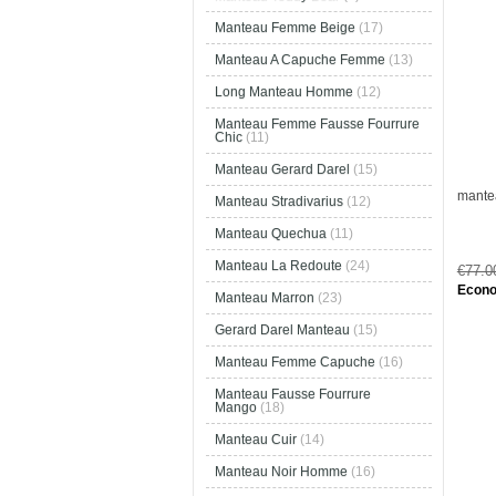
Manteau Femme Beige
(17)
Manteau A Capuche Femme
(13)
Long Manteau Homme
(12)
Manteau Femme Fausse Fourrure
Chic
(11)
Manteau Gerard Darel
(15)
mante
Manteau Stradivarius
(12)
Manteau Quechua
(11)
Manteau La Redoute
(24)
€77.
Econo
Manteau Marron
(23)
Gerard Darel Manteau
(15)
Manteau Femme Capuche
(16)
Manteau Fausse Fourrure
Mango
(18)
Manteau Cuir
(14)
Manteau Noir Homme
(16)